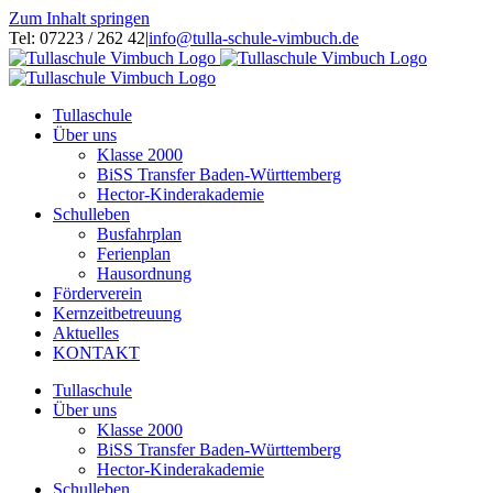
Zum Inhalt springen
Tel: 07223 / 262 42
|
info@tulla-schule-vimbuch.de
Tullaschule
Über uns
Klasse 2000
BiSS Transfer Baden-Württemberg
Hector-Kinderakademie
Schulleben
Busfahrplan
Ferienplan
Hausordnung
Förderverein
Kernzeitbetreuung
Aktuelles
KONTAKT
Tullaschule
Über uns
Klasse 2000
BiSS Transfer Baden-Württemberg
Hector-Kinderakademie
Schulleben