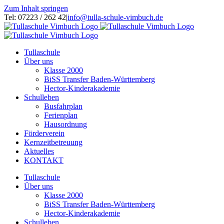
Zum Inhalt springen
Tel: 07223 / 262 42
|
info@tulla-schule-vimbuch.de
Tullaschule
Über uns
Klasse 2000
BiSS Transfer Baden-Württemberg
Hector-Kinderakademie
Schulleben
Busfahrplan
Ferienplan
Hausordnung
Förderverein
Kernzeitbetreuung
Aktuelles
KONTAKT
Tullaschule
Über uns
Klasse 2000
BiSS Transfer Baden-Württemberg
Hector-Kinderakademie
Schulleben