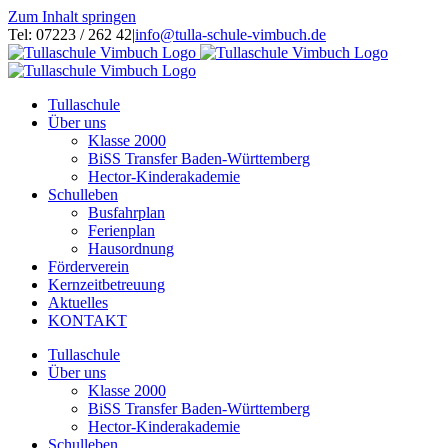
Zum Inhalt springen
Tel: 07223 / 262 42
|
info@tulla-schule-vimbuch.de
Tullaschule
Über uns
Klasse 2000
BiSS Transfer Baden-Württemberg
Hector-Kinderakademie
Schulleben
Busfahrplan
Ferienplan
Hausordnung
Förderverein
Kernzeitbetreuung
Aktuelles
KONTAKT
Tullaschule
Über uns
Klasse 2000
BiSS Transfer Baden-Württemberg
Hector-Kinderakademie
Schulleben